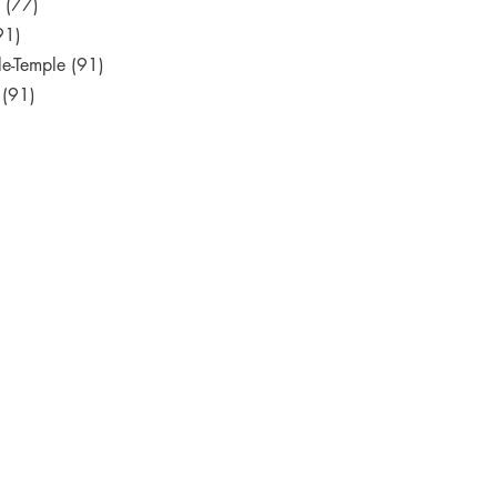
e (77)
91)
-le-Temple (91)
 (91)