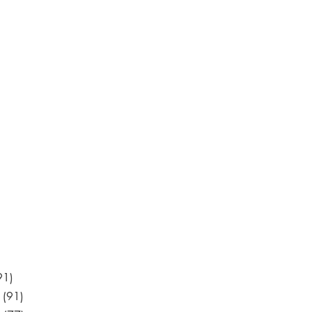
91)
n (91)