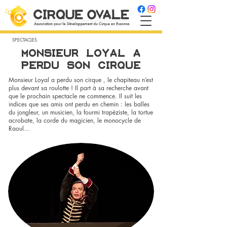
SPECTACLES
MONSIEUR LOYAL A
PERDU SON CIRQUE
Monsieur Loyal a perdu son cirque , le chapiteau n’est
plus devant sa roulotte ! Il part à sa recherche avant
que le prochain spectacle ne commence. Il suit les
indices que ses amis ont perdu en chemin : les balles
du jongleur, un musicien, la fourmi trapéziste, la tortue
acrobate, la corde du magicien, le monocycle de
Raoul…