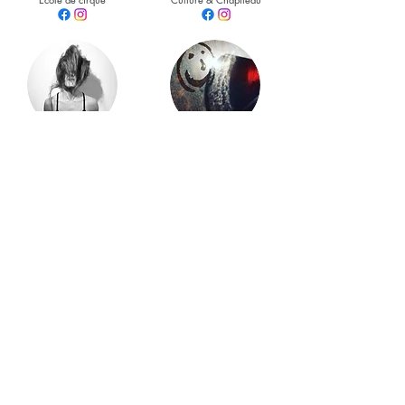
MARYLINE JACQUES
AGATHE HURTIG
Photographe
CADENEL
Photographe
ALEXANDRA WOLF
​​​​CÉLINE CARDARELLI
Photographe
Graphiste plasticienne