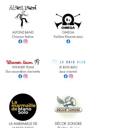
ALFONZ BAND
OMEGA
Chanson festive
Fanfare Klezmer-Jazz
WINNER TEAM
LE BOIS BLEU
Duo accordéon clarinette
Jazz oriental
LA MARMAILLE DE
DÉCOR SONORE