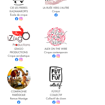
CIE LES FRERES
LA RUÉE VERS L'AUTRE
KAZAMAROFFS
Cirque
École de cirque
IZIAGO
ALEX ON THE WIRE
PRODUCTIONS
Cirque contemporain
Cirque acrobatique
​​​​COMPAGNIE
FÜT-FÜT
PARÉIDOLIE
COLLECTIF
Remue Manège
Collectif de clown