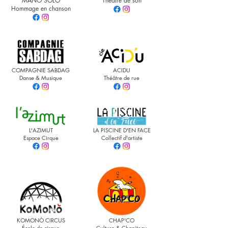
MANO SOLO
Théâtre de son
Hommage en chanson
COMPAGNIE SABDAG
ACIDU
Danse & Musique
Théâtre de rue
L'AZIMUT
LA PISCINE D'EN FACE
Espace Cirque
Collectif d'artiste
KOMONÒ CIRCUS
CHAP'CO
École de cirque
Culture & Chapiteau